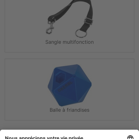
Sangle multifonction
Balle à friandises