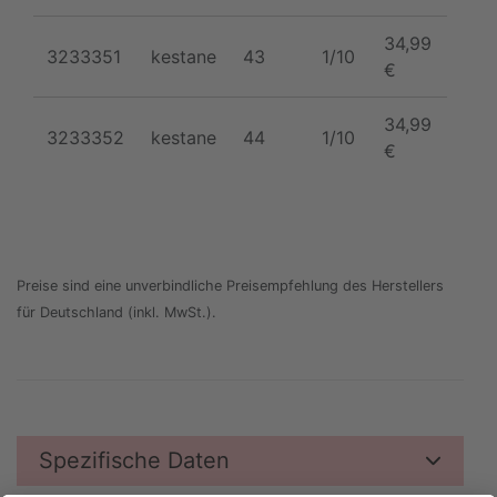
34,99
3233351
kestane
43
1/10
€
34,99
3233352
kestane
44
1/10
€
Preise sind eine unverbindliche Preisempfehlung des Herstellers
für Deutschland (inkl. MwSt.).
Spezifische Daten