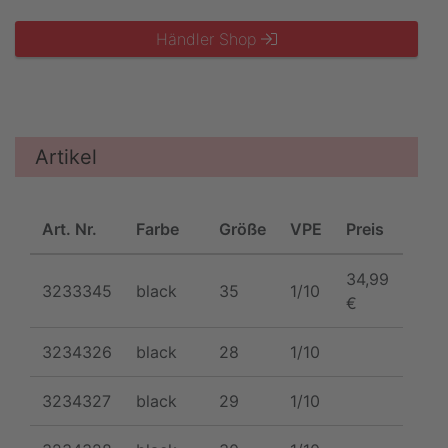
Händler Shop
Artikel
Art. Nr.
Farbe
Größe
VPE
Preis
34,99
3233345
black
35
1/10
€
3234326
black
28
1/10
NE
3234327
black
29
1/10
NE