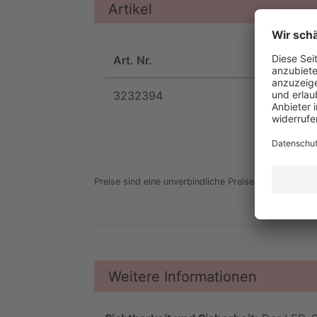
Artikel
Art. Nr.
Farbe
3232394
gelb
Preise sind eine unverbindliche Preisempfehlung des 
Weitere Informationen