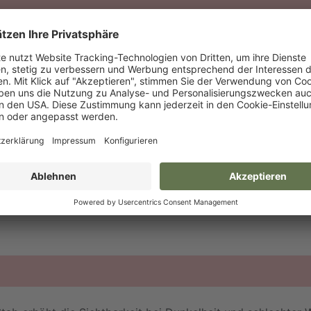
Länge
VPE
Palette
27 cm
1/60
720 PAL
Herstellers für Deutschland (inkl. MwSt.).