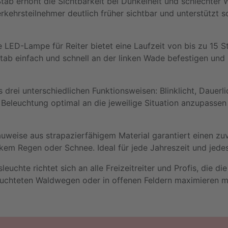
ab erhöht die Sichtbarkeit bei Dunkelheit und schlechter 
rkehrsteilnehmer deutlich früher sichtbar und unterstützt s
e LED-Lampe für Reiter bietet eine Laufzeit von bis zu 15 
stab einfach und schnell an der linken Wade befestigen und 
 drei unterschiedlichen Funktionsweisen: Blinklicht, Dauer
e Beleuchtung optimal an die jeweilige Situation anzupassen
uweise aus strapazierfähigem Material garantiert einen zuve
kem Regen oder Schnee. Ideal für jede Jahreszeit und jede
leuchte richtet sich an alle Freizeitreiter und Profis, die d
euchteten Waldwegen oder in offenen Feldern maximieren mö