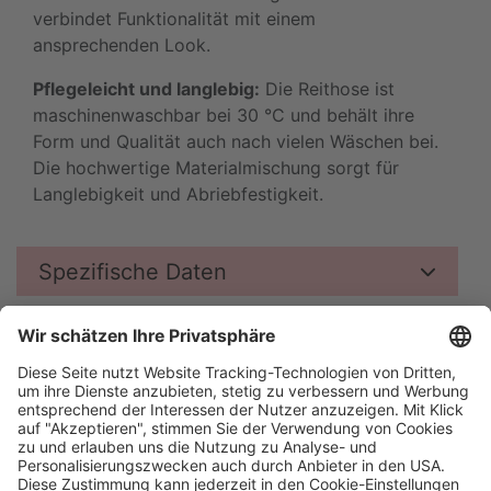
verbindet Funktionalität mit einem
ansprechenden Look.
Pflegeleicht und langlebig:
Die Reithose ist
maschinenwaschbar bei 30 °C und behält ihre
Form und Qualität auch nach vielen Wäschen bei.
Die hochwertige Materialmischung sorgt für
Langlebigkeit und Abriebfestigkeit.
Spezifische Daten
Newsletter
Datenschutz
Impressum
Brands of Kerbl