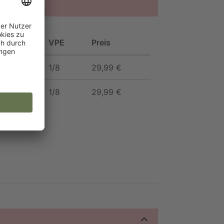
C
VPE
Preis
1/8
29,99 €
1/8
29,99 €