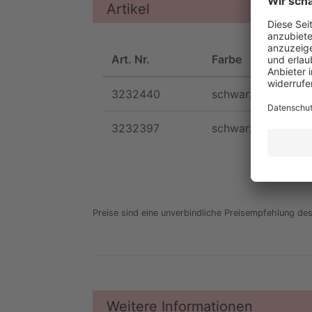
Artikel
Art. Nr.
Farbe
G
3232440
schwarz
P
3232397
schwarz
F
Preise sind eine unverbindliche Preisempfehlung des 
Weitere Informationen