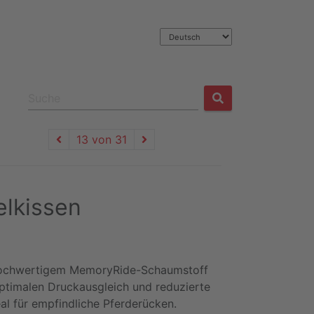
13 von 31
elkissen
 hochwertigem MemoryRide-Schaumstoff
optimalen Druckausgleich und reduzierte
al für empfindliche Pferderücken.