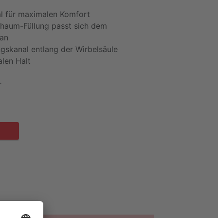
l für maximalen Komfort
aum-Füllung passt sich dem
 an
ngskanal entlang der Wirbelsäule
alen Halt
r