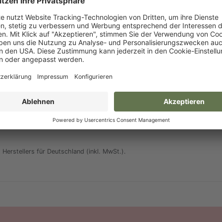
röße
Breite A
Höhe B
max. Breite 
ony
58 cm
22 cm
56 cm
ull
60 cm
26 cm
62 cm
Herstellers für Deutschland (inkl. MwSt.).