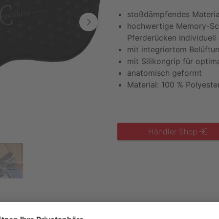
stoßdämpfendes Materia
hochwertige Memory-Sch
Pferderücken individuell
mit integriertem Belüftu
mit Silikongrip für optim
anatomisch geformt
Material: 100 % Polyeste
Händler Shop